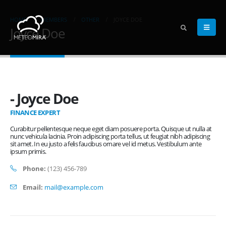
HOME
MEMBERS
OTHER
JOYCE DOE
Joyce Doe
- Joyce Doe
FINANCE EXPERT
Curabitur pellentesque neque eget diam posuere porta. Quisque ut nulla at
nunc vehicula lacinia. Proin adipiscing porta tellus, ut feugiat nibh adipiscing
sit amet. In eu justo a felis faucibus ornare vel id metus. Vestibulum ante
ipsum primis.
Phone:
(123) 456-789
Email:
mail@example.com