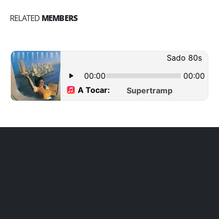
RELATED
MEMBERS
<script async 
src="https://pagead2.googlesyndication.com/pagead/js/adsbygoogle.js?
client=ca-pub-8612023713171793"

     crossorigin="anonymous"></script>