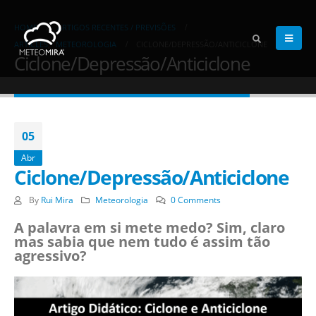
HOME
ARTIGOS RECENTES / PREVISÕES
ARTICLES
,
METEOROLOGIA
CICLONE/DEPRESSÃO/ANTICICLONE
Ciclone/Depressão/Anticiclone
05
Abr
Ciclone/Depressão/Anticiclone
By
Rui Mira
Meteorologia
0 Comments
A palavra em si mete medo? Sim, claro
mas sabia que nem tudo é assim tão
agressivo?