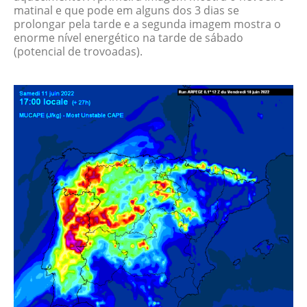
matinal e que pode em alguns dos 3 dias se
prolongar pela tarde e a segunda imagem mostra o
enorme nível energético na tarde de sábado
(potencial de trovoadas).