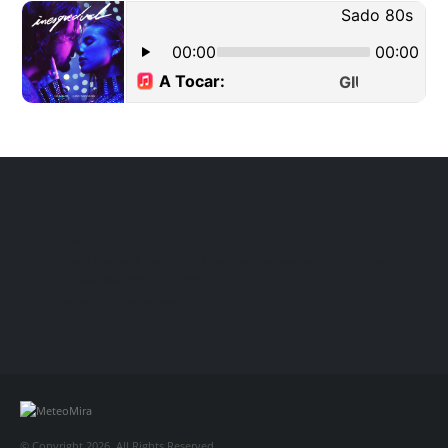
<script async 
src="https://pagead2.googlesyndication.com/pagead/js/adsbygoogle.js?
client=ca-pub-8612023713171793"

     crossorigin="anonymous"></script>
© Copyright 2026. All Rights Reserved.