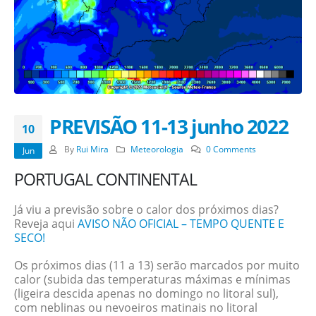
PREVISÃO 11-13 junho 2022
10
By
Rui Mira
Meteorologia
0 Comments
Jun
PORTUGAL CONTINENTAL
Já viu a previsão sobre o calor dos próximos dias?
Reveja aqui
AVISO NÃO OFICIAL – TEMPO QUENTE E
SECO!
Os próximos dias (11 a 13) serão marcados por muito
calor (subida das temperaturas máximas e mínimas
(ligeira descida apenas no domingo no litoral sul),
com neblinas ou nevoeiros matinais no litoral