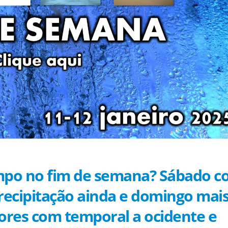
empo no fim de semana? Sábado 
ecipitação ainda e domingo mai
ores com temporal a ocidente e