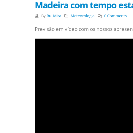
Madeira com tempo está
By
Rui Mira
Meteorologia
0 Comments
Previsão em vídeo com os nossos apresent