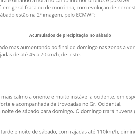
 e olhando à hora no canto inferior direito, é possível
erá em geral fraca ou de morrinha, com evolução de noroes
 sábado estão na 2ª imagem, pelo ECMWF:
Acumulados de precipitação no sábado
rado mas aumentando ao final de domingo nas zonas a ve
adas de até 45 a 70km/h, de leste.
is calmo a oriente e muito instável a ocidente, em espe
forte e acompanhada de trovoadas no Gr. Ocidental,
a noite de sábado para domingo. O domingo trará nuvens 
a tarde e noite de sábado, com rajadas até 110km/h, dimi