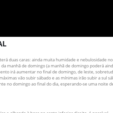
AL
terá duas caras: ainda muita humidade e nebulosidade no
eio da manhã de domingo (a manhã de domingo poderá aind
vento irá aumentar no final de domingo, de leste, sobretu
áximas vão subir sábado e as mínimas irão subir a sul s
te no domingo ao final do dia, esperando-se uma noite d