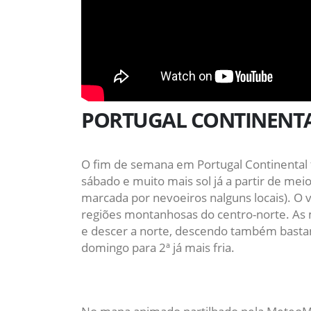
PORTUGAL CONTINENT
O fim de semana em Portugal Continental 
sábado e muito mais sol já a partir de m
marcada por nevoeiros nalguns locais). O 
regiões montanhosas do centro-norte. As m
e descer a norte, descendo também bastan
domingo para 2ª já mais fria.