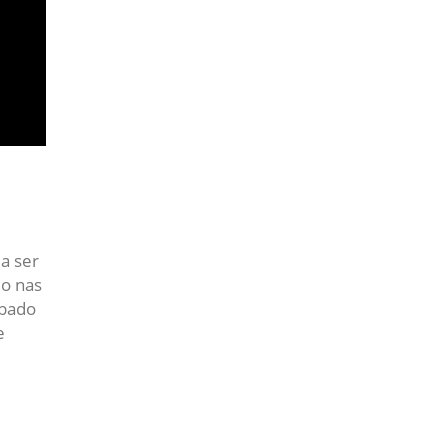
a ser
do nas
ábado
e