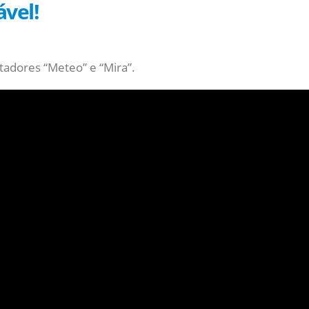
vel!
adores “Meteo” e “Mira”.