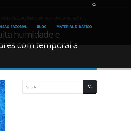
DUALMENTE. AÇORES COM TEMPORAL A OCIDENTE E
VISÃO SAZONAL
BLOG
MATERIAL DIDÁTICO
uita humidade e
çores com temporal a