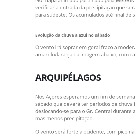
No mapa animado partilhado pela MeteoMira
verificar a entrada da precipitação que s
para sudeste. Os acumulados até final de
Evolução da chuva a azul no sábado
O vento irá soprar em geral fraco a mode
amarelo/laranja da imagem abaixo, com raj
ARQUIPÉLAGOS
Nos Açores esperamos um fim de semana ma
sábado que deverá ter períodos de chuva 
deslocando-se para o Gr. Central durante 
mas menos precipitação.
O vento será forte a ocidente, com pico n