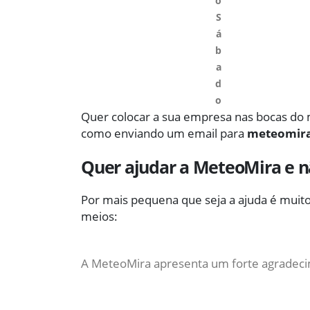
o
S
á
b
a
d
o
Quer colocar a sua empresa nas bocas do
como enviando um email para
meteomir
Quer ajudar a MeteoMira e 
Por mais pequena que seja a ajuda é muito
meios:
A MeteoMira apresenta um forte agradeci