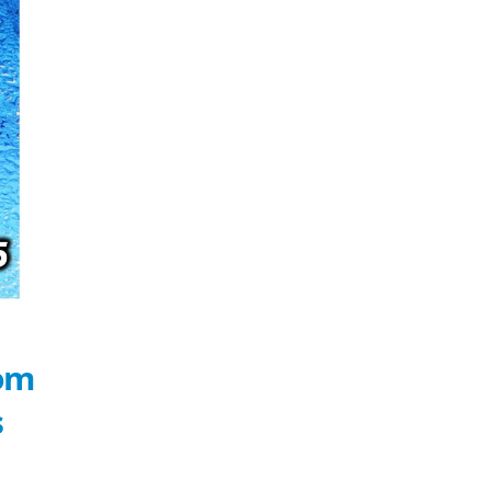
com
s