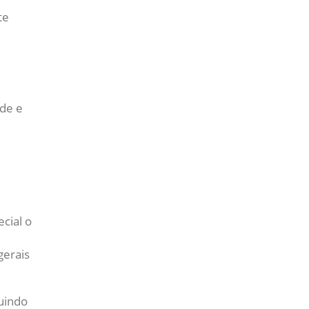
te
rde e
cial o
gerais
nuindo