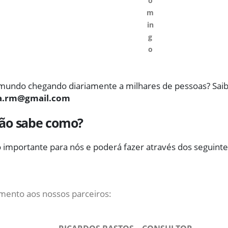
o
m
in
g
o
 mundo chegando diariamente a milhares de pessoas? Sai
a.rm@gmail.com
não sabe como?
 importante para nós e poderá fazer através dos seguinte
mento aos nossos parceiros: