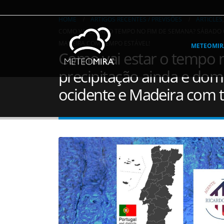
HOME
ARTIGOS RECENTES / PREVISÕES
ARTICLES
COMO VAI ESTAR O TEMPO NO FIM DE SEMANA? SÁBADO
MADEIRA COM TEMPO ESTÁVEL!
METEOMI
Como vai estar o tempo
precipitação ainda e do
ocidente e Madeira com 